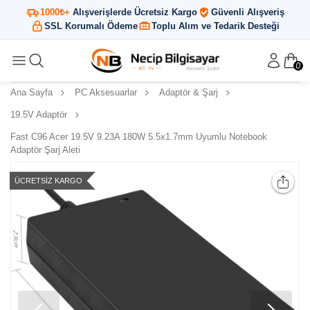
1000₺+
Alışverişlerde Ücretsiz Kargo
Güvenli Alışveriş
SSL Korumalı Ödeme
Toplu Alım ve Tedarik Desteği
0
Ana Sayfa
PC Aksesuarlar
Adaptör & Şarj
19.5V Adaptör
Fast C96 Acer 19.5V 9.23A 180W 5.5x1.7mm Uyumlu Notebook
Adaptör Şarj Aleti
ÜCRETSIZ KARGO