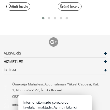
Ürünü İncele
Ürünü İncele
ALIŞVERİŞ
HİZMETLER
İRTİBAT
Ömerağa Mahallesi, Abdurrahman Yüksel Caddesi, Kat:
1, No: 66-67-127, İzmit / Kocaeli
05370294557
İnternet sitemizde çerezlerden
info@necipbilgisayar.net
faydalanılmaktadır. Ayrıntılı bilgi için