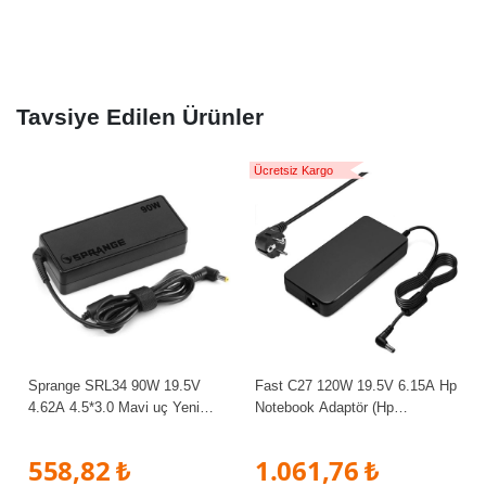
Tavsiye Edilen Ürünler
Ücretsiz Kargo
Sprange SRL34 90W 19.5V
Fast C27 120W 19.5V 6.15A Hp
4.62A 4.5*3.0 Mavi uç Yeni
Notebook Adaptör (Hp
Nesil Hp, Dell Şarj Adaptör
7.4*5.0mm/Pin)
558,82 ₺
1.061,76 ₺