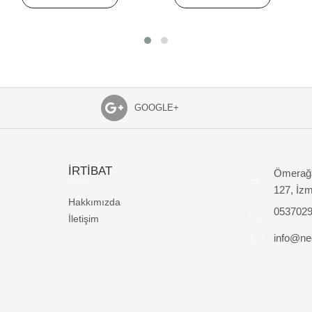
GOOGLE+
İRTİBAT
Ömerağa
127, İzm
Hakkımızda
053702
İletişim
info@nec