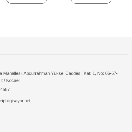
 Mahallesi, Abdurrahman Yüksel Caddesi, Kat: 1, No: 66-67-
it / Kocaeli
94557
ipbilgisayar.net