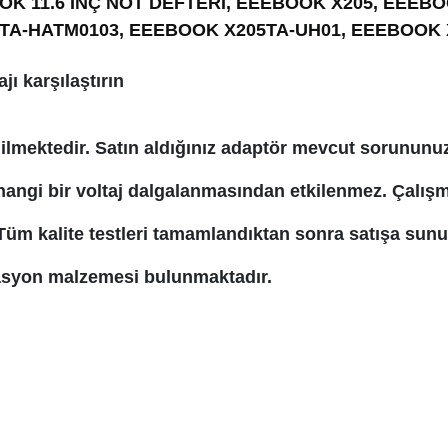
EBOOK 11.6 İNÇ NOT DEFTERİ, EEEBOOK X205, EEE
TA-HATM0103, EEEBOOK X205TA-UH01, EEEBOOK X
jı karşılaştırın
dilmektedir. Satın aldığınız adaptör mevcut sorunun
hangi bir voltaj dalgalanmasından etkilenmez. Çalış
Tüm kalite testleri tamamlandıktan sonra satışa sunu
lasyon malzemesi bulunmaktadır.