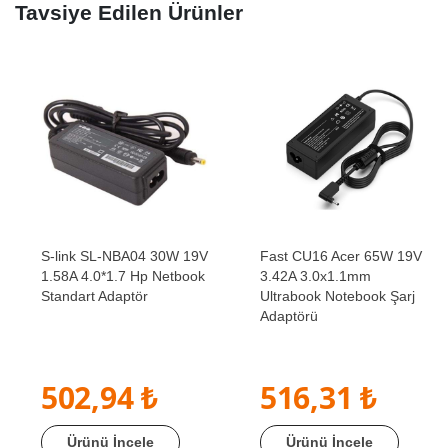
Tavsiye Edilen Ürünler
S-link SL-NBA04 30W 19V
Fast CU16 Acer 65W 19V
1.58A 4.0*1.7 Hp Netbook
3.42A 3.0x1.1mm
Standart Adaptör
Ultrabook Notebook Şarj
Adaptörü
502,94 ₺
516,31 ₺
Ürünü İncele
Ürünü İncele