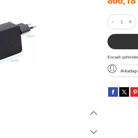
866,18
-
+
Kocaeli şehrind
Arkadaş