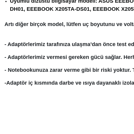
Uyumlu dizüstü bilgisayar modeli: ASUS EE
DH01, EEEBOOK X205TA-DS01, EEEBOOK X205
Artı diğer birçok model, lütfen uç boyutunu ve volta
- Adaptörlerimiz tarafınıza ulaşma’dan önce test e
- Adaptörlerimiz vermesi gereken gücü sağlar. Her
- Notebookunuza zarar verme gibi bir riski yoktur. 
-Adaptör iç kısmında darbe ve ısıya dayanaklı izo