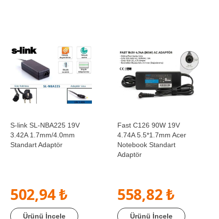
S-link SL-NBA225 19V
Fast C126 90W 19V
3.42A 1.7mm/4.0mm
4.74A 5.5*1.7mm Acer
Standart Adaptör
Notebook Standart
Adaptör
502,94 ₺
558,82 ₺
Ürünü İncele
Ürünü İncele