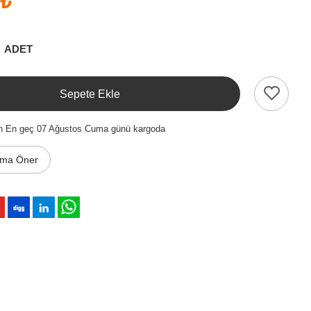
 ₺
ADET
Sepete Ekle
en En geç 07 Ağustos Cuma günü kargoda
ıma Öner