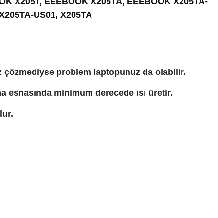
BOOK X205T, EEEBOOK X205TA, EEEBOOK X205TA-
205TA-US01, X205TA
uz çözmediyse problem laptopunuz da olabilir.
ma esnasında minimum derecede ısı üretir.
lur.