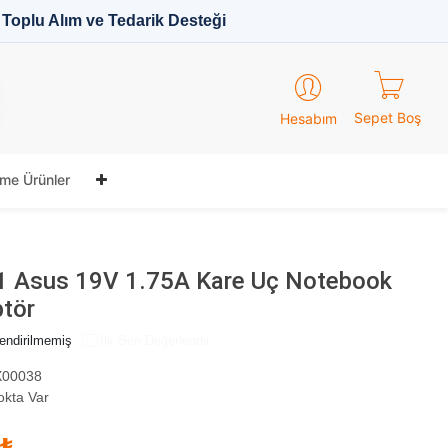
Toplu Alım ve Tedarik Desteği
Sepet Boş
Hesabım
me Ürünler
 Asus 19V 1.75A Kare Uç Notebook
ptör
endirilmemiş
İlk Sen Değerlendir
00038
okta Var