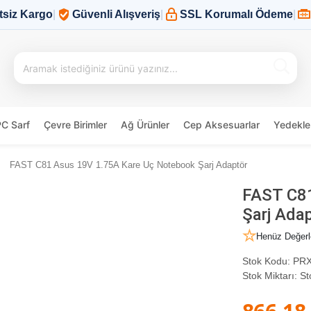
tsiz Kargo
|
Güvenli Alışveriş
|
SSL Korumalı Ödeme
|
PC Sarf
Çevre Birimler
Ağ Ürünler
Cep Aksesuarlar
Yedekle
FAST C81 Asus 19V 1.75A Kare Uç Notebook Şarj Adaptör
FAST C81
Şarj Ada
Henüz Değerl
Stok Kodu:
PRX
Stok Miktarı:
St