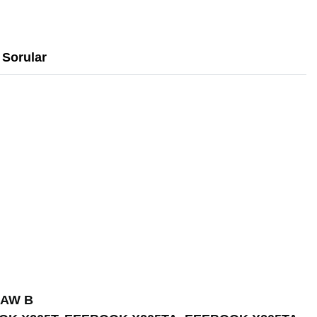
Sorular
3AW B