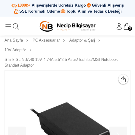
1000₺+
Alışverişlerde Ücretsiz Kargo
Güvenli Alışveriş
SSL Korumalı Ödeme
Toplu Alım ve Tedarik Desteği
0
Ana Sayfa
PC Aksesuarlar
Adaptör & Şarj
19V Adaptör
S-link SL-NBA40 19V 4.74A 5.5*2.5 Asus/Toshiba/MSI Notebook
Standart Adaptör