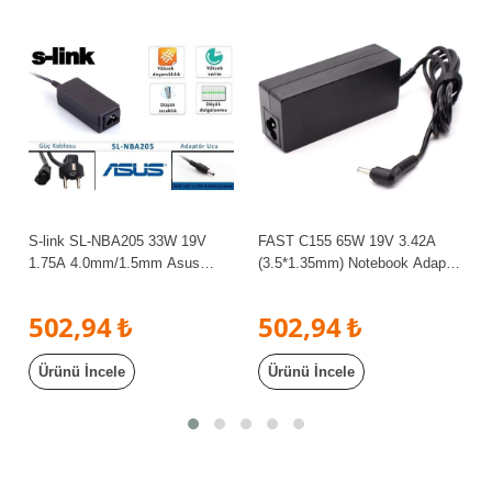
S-link SL-NBA205 33W 19V
FAST C155 65W 19V 3.42A
1.75A 4.0mm/1.5mm Asus
(3.5*1.35mm) Notebook Adaptör
Ultrabook Standart Adaptör
Yeni Nesil Casper/İlife
502,94 ₺
502,94 ₺
Ürünü İncele
Ürünü İncele