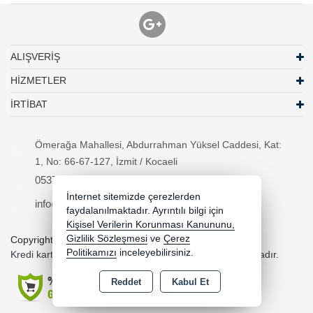
ALIŞVERİŞ
HİZMETLER
İRTİBAT
Ömerağa Mahallesi, Abdurrahman Yüksel Caddesi, Kat:
1, No: 66-67-127, İzmit / Kocaeli
05370294557
İnternet sitemizde çerezlerden
info@necipbilgisayar.net
faydalanılmaktadır. Ayrıntılı bilgi için
Kişisel Verilerin Korunması Kanununu,
Gizlilik Sözleşmesi
ve
Çerez
Copyright 2026 necipbilgisayar.net - Tüm hakları saklıdır.
Politikamızı
inceleyebilirsiniz.
Kredi kartı bilgileriniz 256bit SSL sertifikası ile korunmaktadır.
Reddet
Kabul Et