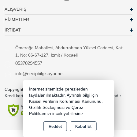
ALIŞVERİŞ
HİZMETLER
İRTİBAT
Ömerağa Mahallesi, Abdurrahman Yüksel Caddesi, Kat:
1, No: 66-67-127, İzmit / Kocaeli
05370294557
info@necipbilgisayar.net
Copyright 2026 necipbilgisayar.net - Tüm hakları saklıdır.
İnternet sitemizde çerezlerden
faydalanılmaktadır. Ayrıntılı bilgi için
Kredi kartı bilgileriniz 256bit SSL sertifikası ile korunmaktadır.
Kişisel Verilerin Korunması Kanununu,
Gizlilik Sözleşmesi
ve
Çerez
Politikamızı
inceleyebilirsiniz.
Reddet
Kabul Et
Bu site AKINSOFT E-Ticaret ile hazırlanmıştır.