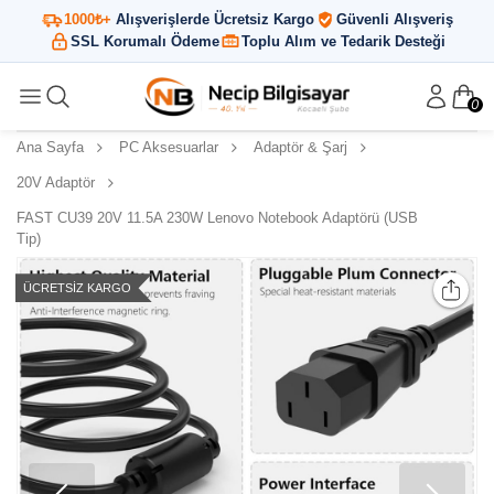
1000₺+
Alışverişlerde Ücretsiz Kargo
Güvenli Alışveriş
SSL Korumalı Ödeme
Toplu Alım ve Tedarik Desteği
0
Ana Sayfa
PC Aksesuarlar
Adaptör & Şarj
20V Adaptör
FAST CU39 20V 11.5A 230W Lenovo Notebook Adaptörü (USB
Tip)
ÜCRETSIZ KARGO