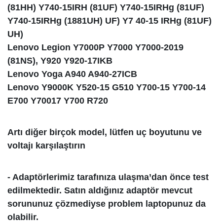
(81HH) Y740-15IRH (81UF) Y740-15IRHg (81UF)
Y740-15IRHg (1881UH) UF) Y7 40-15 IRHg (81UF)
UH)
Lenovo Legion Y7000P Y7000 Y7000-2019
(81NS), Y920 Y920-17IKB
Lenovo Yoga A940 A940-27ICB
Lenovo Y9000K Y520-15 G510 Y700-15 Y700-14
E700 Y70017 Y700 R720
Artı diğer birçok model, lütfen uç boyutunu ve
voltajı karşılaştırın
- Adaptörlerimiz tarafınıza ulaşma’dan önce test
edilmektedir. Satın aldığınız adaptör mevcut
sorununuz çözmediyse problem laptopunuz da
olabilir.