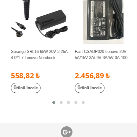
Sprange SRL16 65W 20V 3.25A
Fast CSADP020 Lenovo 20V
4.0*1.7 Lenovo Notebook
5A/15V 3A/ 9V 3A/5V 3A 100W
Standart Şarj Adaptör
Typc Adaptör
558,82 ₺
2.456,89 ₺
Ürünü İncele
Ürünü İncele