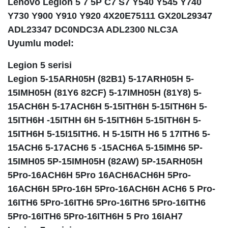
Lenovo Legion 5 7 5P C7 S7 Y540 Y545 Y740
Y730 Y900 Y910 Y920 4X20E75111 GX20L29347
ADL23347 DC0NDC3A ADL2300 NLC3A
Uyumlu model:
Legion 5 serisi
Legion 5-15ARH05H (82B1) 5-17ARH05H 5-
15IMH05H (81Y6 82CF) 5-17IMH05H (81Y8) 5-
15ACH6H 5-17ACH6H 5-15ITH6H 5-15ITH6H 5-
15ITH6H -15ITHH 6H 5-15ITH6H 5-15ITH6H 5-
15ITH6H 5-15I15ITH6. H 5-15ITH H6 5 17ITH6 5-
15ACH6 5-17ACH6 5 -15ACH6A 5-15IMH6 5P-
15IMH05 5P-15IMH05H (82AW) 5P-15ARH05H
5Pro-16ACH6H 5Pro 16ACH6ACH6H 5Pro-
16ACH6H 5Pro-16H 5Pro-16ACH6H ACH6 5 Pro-
16ITH6 5Pro-16ITH6 5Pro-16ITH6 5Pro-16ITH6
5Pro-16ITH6 5Pro-16ITH6H 5 Pro 16IAH7