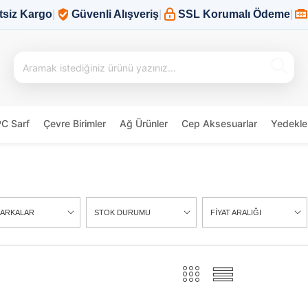
tsiz Kargo
|
Güvenli Alışveriş
|
SSL Korumalı Ödeme
|
PC Sarf
Çevre Birimler
Ağ Ürünler
Cep Aksesuarlar
Yedekle
ARKALAR
STOK DURUMU
FİYAT ARALIĞI