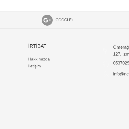
GOOGLE+
İRTİBAT
Ömerağa
127, İzm
Hakkımızda
053702
İletişim
info@nec