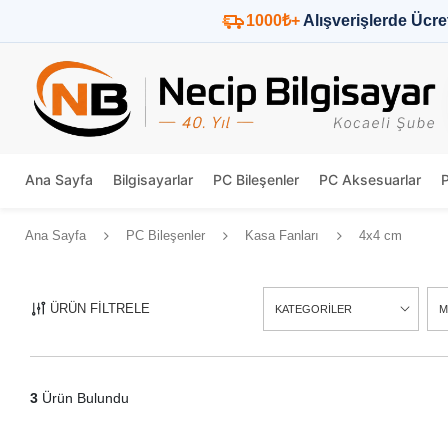
1000₺+
Alışverişlerde Ücre
Ana Sayfa
Bilgisayarlar
PC Bileşenler
PC Aksesuarlar
Ana Sayfa
PC Bileşenler
Kasa Fanları
4x4 cm
ÜRÜN FİLTRELE
KATEGORİLER
M
3
Ürün Bulundu