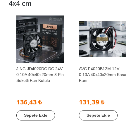
4x4 cm
JING JD4020DC DC 24V
AVC F4020B12M 12V
0.10A 40x40x20mm 3 Pin
0.13A 40x40x20mm Kasa
Soketli Fan Kutulu
Fanı
136,43 ₺
131,39 ₺
Sepete Ekle
Sepete Ekle