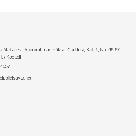
 Mahallesi, Abdurrahman Yüksel Caddesi, Kat: 1, No: 66-67-
it / Kocaeli
94557
ipbilgisayar.net