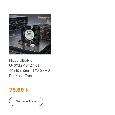
Nidec UltraFlo
U40X12MS4Z7-51
40x40x10mm 12V 0.4A 2
Pin Kasa Fanı
75,80 ₺
Sepete Ekle