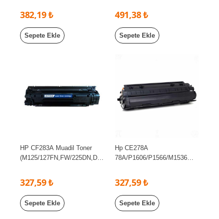
9FW/4728FD/4729FD)
382,19 ₺
491,38 ₺
Sepete Ekle
Sepete Ekle
HP CF283A Muadil Toner
Hp CE278A
(M125/127FN,FW/225DN,DW
78A/P1606/P1566/M1536
,RDN/201DW,N)
Muadil Toner
327,59 ₺
327,59 ₺
Sepete Ekle
Sepete Ekle