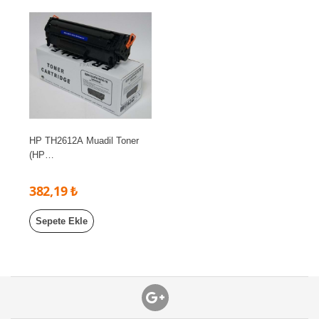
HP TH2612A Muadil Toner
(HP
1010/1012/1015/1018/1020/1
022/1022N/3015)
382,19 ₺
Sepete Ekle