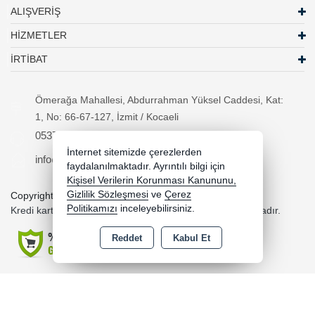
ALIŞVERİŞ
HİZMETLER
İRTİBAT
Ömerağa Mahallesi, Abdurrahman Yüksel Caddesi, Kat:
1, No: 66-67-127, İzmit / Kocaeli
05370294557
İnternet sitemizde çerezlerden
info@necipbilgisayar.net
faydalanılmaktadır. Ayrıntılı bilgi için
Kişisel Verilerin Korunması Kanununu,
Gizlilik Sözleşmesi
ve
Çerez
Copyright 2026 necipbilgisayar.net - Tüm hakları saklıdır.
Politikamızı
inceleyebilirsiniz.
Kredi kartı bilgileriniz 256bit SSL sertifikası ile korunmaktadır.
Reddet
Kabul Et
Bu site AKINSOFT E-Ticaret ile hazırlanmıştır.