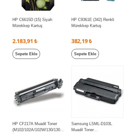
HP C6615D (15) Siyah
HP C9361E (342) Renkli
Mürekkep Kartuş
Mürekkep Kartuş
2.183,91 ₺
382,19 ₺
Sepete Ekle
Sepete Ekle
HP CF217A Muadil Toner
Samsung LSML-D103L
(M102/102A/102W/130/130A/
Muadil Toner
130FW/130FN/130NW)
(ML2950/2951/2955/SCX472