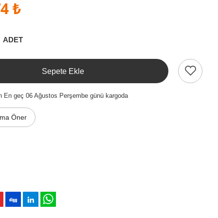
4 ₺
ADET
Sepete Ekle
en En geç 06 Ağustos Perşembe günü kargoda
ıma Öner