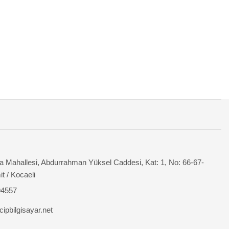
 Mahallesi, Abdurrahman Yüksel Caddesi, Kat: 1, No: 66-67-
it / Kocaeli
94557
ipbilgisayar.net