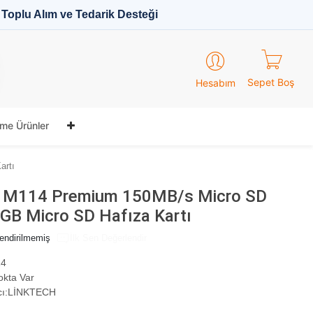
Toplu Alım ve Tedarik Desteği
Sepet Boş
Hesabım
me Ürünler
artı
h M114 Premium 150MB/s Micro SD
2GB Micro SD Hafıza Kartı
endirilmemiş
İlk Sen Değerlendir
4
okta Var
ı:
LİNKTECH