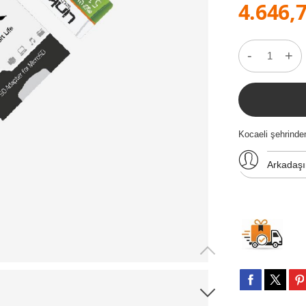
4.646,7
-
+
Kocaeli şehrind
Arkadaş