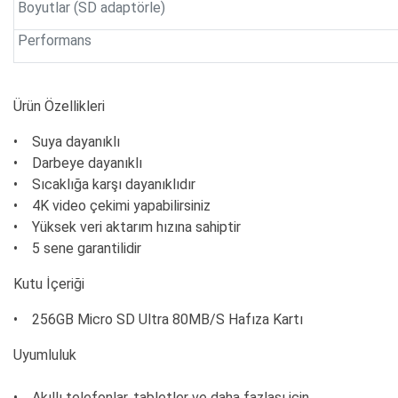
Boyutlar (SD adaptörle)
Performans
Ürün Özellikleri
• Suya dayanıklı
• Darbeye dayanıklı
• Sıcaklığa karşı dayanıklıdır
• 4K video çekimi yapabilirsiniz
• Yüksek veri aktarım hızına sahiptir
• 5 sene garantilidir
Kutu İçeriği
• 256GB Micro SD Ultra 80MB/S Hafıza Kartı
Uyumluluk
• Akıllı telefonlar, tabletler ve daha fazlası için