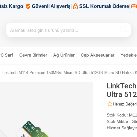
tsiz Kargo
|
Güvenli Alışveriş
|
SSL Korumalı Ödeme
|
PC Sarf
Çevre Birimler
Ağ Ürünler
Cep Aksesuarlar
Yedekle
LinkTech M114 Premium 150MB/s Micro SD Ultra 512GB Micro SD Hafıza K
LinkTec
Ultra 51
Henüz Değerl
Stok Kodu:
M11
Stok Miktarı:
St
Hizmet Sağlayıc