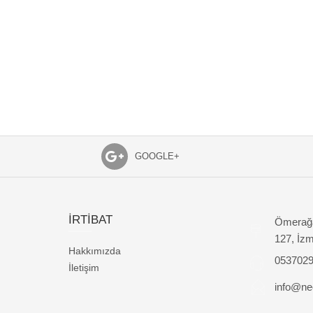
GOOGLE+
İRTİBAT
Ömerağa
127, İzm
Hakkımızda
053702
İletişim
info@nec