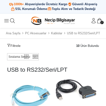
1000₺+
Alışverişlerde Ücretsiz Kargo
Güvenli Alışveriş
SSL Korumalı Ödeme
Toplu Alım ve Tedarik Desteği
0
Ana Sayfa
PC Aksesuarlar
Kablolar
USB to RS232/Seri/LPT
Filtrele
10
Ürün Bulundu
USB to RS232/Seri/LPT