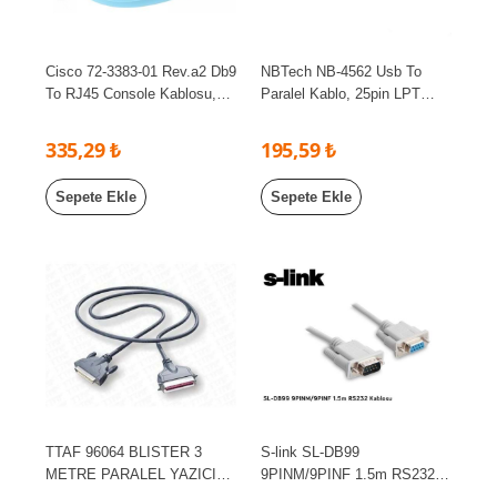
Cisco 72-3383-01 Rev.a2 Db9
NBTech NB-4562 Usb To
To RJ45 Console Kablosu,
Paralel Kablo, 25pin LPT
Cisco Konsol Kablosu,
kablo 1.5 Metre USB LPT
LL97744 CSA AWM FT2
kablo, 25 Pin Paralel Kablo
335,29 ₺
195,59 ₺
ORJ. Cisco Konsol Kablosu
Sepete Ekle
Sepete Ekle
TTAF 96064 BLISTER 3
S-link SL-DB99
METRE PARALEL YAZICI
9PINM/9PINF 1.5m RS232
KABLO
Kablosu