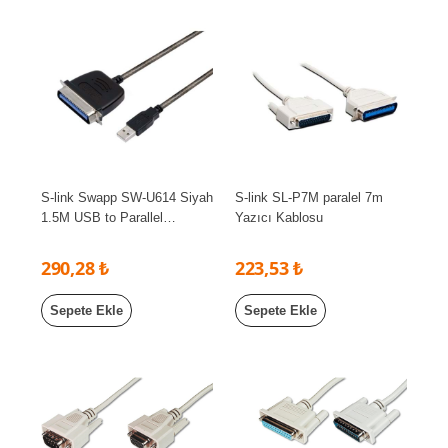
S-link Swapp SW-U614 Siyah
S-link SL-P7M paralel 7m
1.5M USB to Parallel
Yazıcı Kablosu
(CN36M) Yazıcı Çevirici
Kablo
290,28 ₺
223,53 ₺
Sepete Ekle
Sepete Ekle