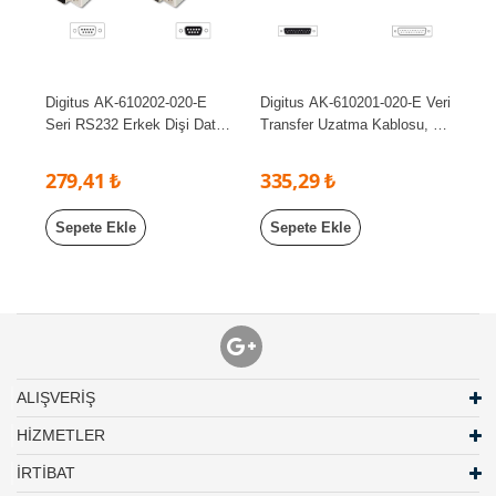
Digitus AK-610202-020-E
Digitus AK-610201-020-E Veri
Seri RS232 Erkek Dişi Data
Transfer Uzatma Kablosu, D-
kablo, Rs232 Uzatma Kablo
Sub 25 Erkek - D-Sub 25
Dişi, 2 Metre, Cu, Awg28,
279,41 ₺
335,29 ₺
Tek Kat Zırhlı, Nikel Kaplama
Sepete Ekle
Sepete Ekle
ALIŞVERİŞ
HİZMETLER
İRTİBAT