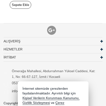
Sepete Ekle
ALIŞVERİŞ
HİZMETLER
İRTİBAT
Ömerağa Mahallesi, Abdurrahman Yüksel Caddesi, Kat:
1, No: 66-67-127, İzmit / Kocaeli
05370294557
İnternet sitemizde çerezlerden
info@necipbilgisayar.net
faydalanılmaktadır. Ayrıntılı bilgi için
Kişisel Verilerin Korunması Kanununu,
Gizlilik Sözleşmesi
ve
Çerez
Copyright 2026 necipbilgisayar.net - Tüm hakları saklıdır.