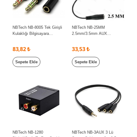
NBTech NB-8005 Tek Girişli
NBTech NB-25MM
Kulaklığı Bilgisayara
2.5mm/3.5mm AUX
Bağlama, Kulaklık ve
Dönüştürücü kablo
Mikrofon Ayırıcı, 1 Dişi 2
83,82 ₺
33,53 ₺
Ekek 3.5mm Jak Mikrofonlu
Kulaklık Ayırıcı, Çevirici
Sepete Ekle
Sepete Ekle
NBTech NB-1280
NBTech NB-3AUX 3 Lü