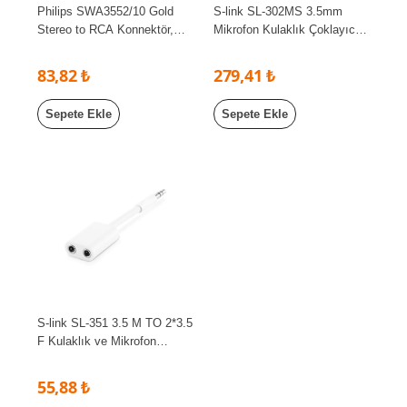
Philips SWA3552/10 Gold
S-link SL-302MS 3.5mm
Stereo to RCA Konnektör,
Mikrofon Kulaklık Çoklayıcı
Aux to 2xRca Ses çevirici
Kablo, Çevirici
83,82 ₺
279,41 ₺
Sepete Ekle
Sepete Ekle
S-link SL-351 3.5 M TO 2*3.5
F Kulaklık ve Mikrofon
Çoklayıcı
55,88 ₺