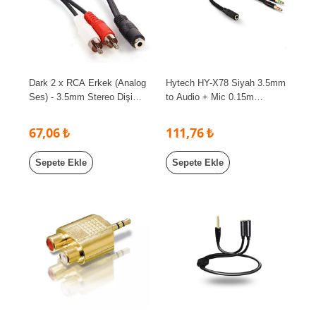
Dark 2 x RCA Erkek (Analog
Hytech HY-X78 Siyah 3.5mm
Ses) - 3.5mm Stereo Dişi
to Audio + Mic 0.15m
Dönüştürücü AU35XRCA
Kulaklık Çevirici
67,06 ₺
111,76 ₺
Sepete Ekle
Sepete Ekle