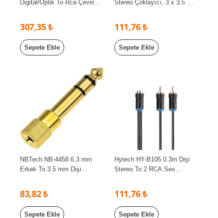
Digital/Optik To Rca Çevirici
Stereo Çoklayıcı, 3 x 3.5 mm
(Optik Sesi Analoga çevirir)
Aux, 1 giriş 3 çıkış 3.5mm
jak Kablo
307,35 ₺
111,76 ₺
Sepete Ekle
Sepete Ekle
NBTech NB-4458 6.3 mm
Hytech HY-B105 0.3m Dişi
Erkek To 3.5 mm Dişi
Stereo To 2 RCA Ses
Çevirici Dönüştürücü Jack
Kablosu
Adaptörü
83,82 ₺
111,76 ₺
Sepete Ekle
Sepete Ekle