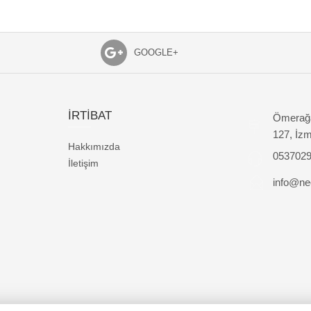
GOOGLE+
İRTİBAT
Ömerağa
127, İzm
Hakkımızda
053702
İletişim
info@nec