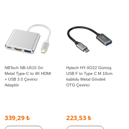
NBTech NB-U515 Gri
Hytech HY-XO22 Gümüş
Metal Type-C to 4K HDMI
USB F to Type C M 10cm
+ USB 3.0 Çevirici
kablolu Metal Gövdeli
Adaptör
OTG Çevirici
339,29 ₺
223,53 ₺