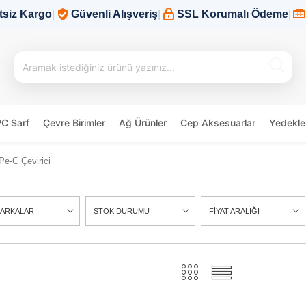
tsiz Kargo
|
Güvenli Alışveriş
|
SSL Korumalı Ödeme
|
PC Sarf
Çevre Birimler
Ağ Ürünler
Cep Aksesuarlar
Yedekle
e-C Çevirici
ARKALAR
STOK DURUMU
FİYAT ARALIĞI