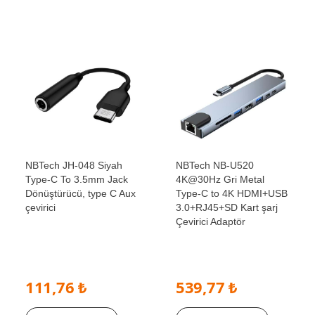
NBTech JH-048 Siyah
NBTech NB-U520
Type-C To 3.5mm Jack
4K@30Hz Gri Metal
Dönüştürücü, type C Aux
Type-C to 4K HDMI+USB
çevirici
3.0+RJ45+SD Kart şarj
Çevirici Adaptör
111,76 ₺
539,77 ₺