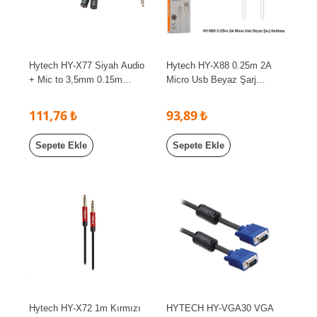
Hytech HY-X77 Siyah Audio
Hytech HY-X88 0.25m 2A
+ Mic to 3,5mm 0.15m
Micro Usb Beyaz Şarj
Kulaklık Çevirici
Kablosu
111,76 ₺
93,89 ₺
Sepete Ekle
Sepete Ekle
Hytech HY-X72 1m Kırmızı
HYTECH HY-VGA30 VGA