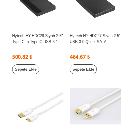
Hytech HY-HDC26 Siyah 2.5"
Hytech HY-HDC27 Siyah 2.5"
Type C to Type C USB 3.1
USB 3.0 Quick SATA
Sata Harddisk Kutusu
Harddisk Kutusu
500,82 ₺
464,67 ₺
Sepete Ekle
Sepete Ekle