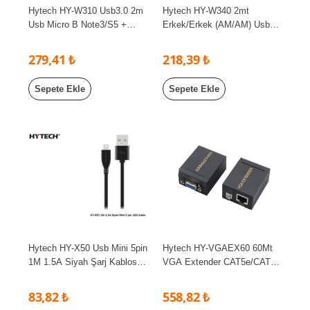
Hytech HY-W310 Usb3.0 2m
Hytech HY-W340 2mt
Usb Micro B Note3/S5 +
Erkek/Erkek (AM/AM) Usb
Harddisk Kablo
TO USB Kablo
279,41 ₺
218,39 ₺
Sepete Ekle
Sepete Ekle
Hytech HY-X50 Usb Mini 5pin
Hytech HY-VGAEX60 60Mt
1M 1.5A Siyah Şarj Kablosu
VGA Extender CAT5e/CAT6
Poşetli
Kablo Uzatıcı
83,82 ₺
558,82 ₺