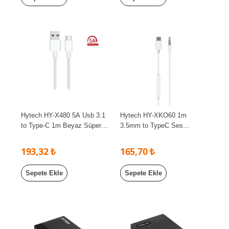
Hytech HY-X480 5A Usb 3.1
Hytech HY-XKO60 1m
to Type-C 1m Beyaz Süper
3.5mm to TypeC Ses
Hızlı Data+Şarj Kablosu
Kablosu
193,32 ₺
165,70 ₺
Sepete Ekle
Sepete Ekle