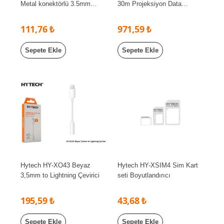
Metal konektörlü 3.5mm
30m Projeksiyon Data
Stereo Siyah Ses Kablosu
Kablosu
111,76 ₺
971,59 ₺
Sepete Ekle
Sepete Ekle
Hytech HY-XO43 Beyaz
Hytech HY-XSIM4 Sim Kart
3,5mm to Lightning Çevirici
seti Boyutlandırıcı
195,59 ₺
43,68 ₺
Sepete Ekle
Sepete Ekle