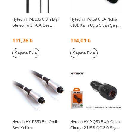
Hytech HY-B105 0.3m Dişi
Hytech HY-X59 0.5A Nokia
Stereo To 2 RCA Ses
6101 Kalın Uçlu Siyah Şarj
Kablosu
Kablosu
111,76 ₺
114,01 ₺
Sepete Ekle
Sepete Ekle
Hytech HY-P550 5m Optik
Hytech HY-XQ50 5.4A Quick
Ses Kablosu
Charge 2 USB QC 3.0 Siyah
Araç Şarj Cihazı